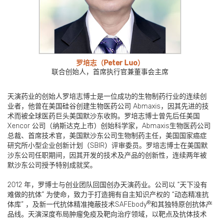
罗培志（Peter Luo）
联合创始人，首席执行官兼董事会主席
天演药业的创始人罗培志博士是一位成功的生物制药行业的连续创
业者，他曾在美国硅谷创建生物医药公司 Abmaxis，因其先进的技
术而被全球医药巨头美国默沙东收购。罗培志博士曾先后任美国
Xencor 公司（纳斯达克上市）创始科学家，Abmaxis生物医药公司
总裁、首席技术官，美国默沙东公司生物制药主任，美国国家癌症
研究所小型企业创新计划（SBIR）评审委员。罗培志博士在美国默
沙东公司任职期间，因其开发的技术及产品的创新性，连续两年被
默沙东公司授予特别成就奖。
2012 年，罗博士与创业团队回国创办天演药业。公司以 “天下没有
难做的抗体” 为使命，致力于打造拥有自主知识产权的 “动态精准抗
®
体库” ，及新一代抗体精准掩蔽技术SAFEbody
和其独特原创抗体产
品线。天演深度布局肿瘤免疫及靶向治疗领域，以靶点及抗体技术