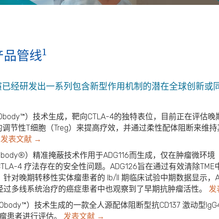
1
产品管线
演已经研发出一系列包含新型作用机制的潜在全球创新或
Obody™）技术生成，靶向CTLA-4的独特表位，目前正在评估晚
的调节性T细胞（Treg）来提高疗效，并通过柔性配体阻断来维
。
发表文献 →
FEbody®）精准掩蔽技术作用于ADG116而生成，仅在肿瘤微环
A-4 疗法存在的安全性问题。ADG126旨在通过有效清除TME
对晚期转移性实体瘤患者的 Ib/II 期临床试验中期数据显示，A
经过多线系统治疗的癌症患者中也观察到了早期抗肿瘤活性。
发
EObody™）技术生成的一款全人源配体阻断型抗CD137 激动型I
巴瘤患者进行评估。
发表文献 →