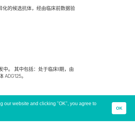
度差异化的候选抗体，经由临床前数据验
发中。 其中包括：处于临床
II
期，由
体
ADG125
。
g our website and clicking "OK", you agree to
OK
页
隐私条目
使用条款
联系方式