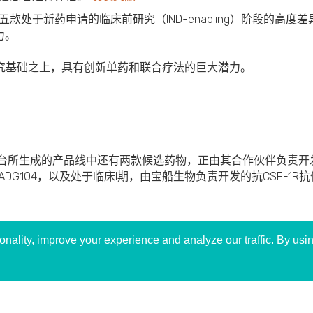
有五款处于新药申请的临床前研究（IND-enabling）阶段的高
力。
究基础之上，具有创新单药和联合疗法的巨大潜力。
台所生成的产品线中还有两款候选药物，正由其合作伙伴负责开
ADG104
，以及处于临床
I
期，由宝船生物负责开发的抗
CSF-1R
抗
ality, improve your experience and analyze our traffic. By usin
主